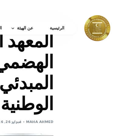
الرئيسية
عن الهيئة
ا
المعهد ا
من نحن
الهضمي 
كلمة رئيس الهيئة
الرؤية و الرساله والقي
المبدئي 
مجلس الإدارة
الهيكل الإدارى
الوطنية ال
جائزة النشر الدولية
بروتوكولات التعاون
نبذه عن دعم الباحثين
القواعد واللوائح
اتصل بتا
MAHA AHMED
فبراير 26, 2026