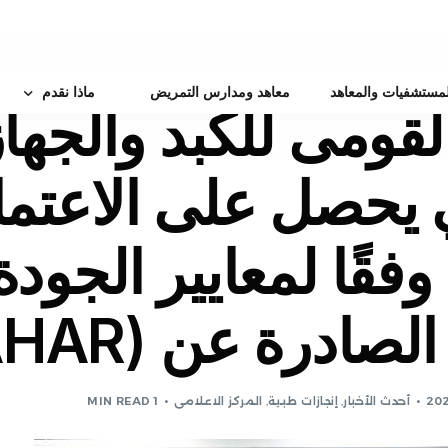
لمستشفيات والمعاهد
معاهد ومدارس التمريض
ماذا نقدم
لقومى للكبد والجها
خدمات بحثية
يحصل على الاعتما
منصة الأبحاث
خدمات تدريبيه
المجلة العلمية
مركز تدريب رئاسة الهيئة
م
خدمــات طبيه متمـي
وفقًا لمعايير الجودة
البورد العربي
لجنة أخلاقيات البحث العلمي
المبادرات الرئاسية
ايفاد التدريب
مركز دعم الباحثين
صادرة عن (GAHAR)
البورد المصرى
أحدث الأخبار
,
إنجازات طبية
,
المركز الاعلامى
1 MIN READ