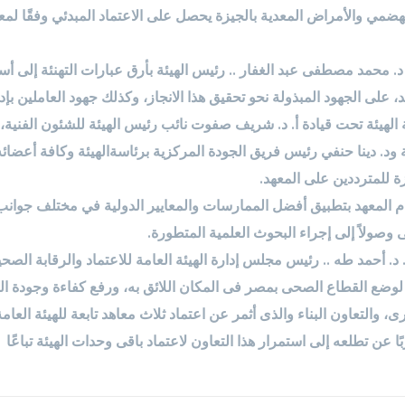
لهضمي والأمراض المعدية بالجيزة يحصل على الاعتماد المبدئي وفقًا لمعا
 د. محمد مصطفى عبد الغفار .. رئيس الهيئة بأرق عبارات التهنئة إلى أسرة
 على الجهود المبذولة نحو تحقيق هذا الانجاز، وكذلك جهود العاملين بإد
ة الهيئة تحت قيادة أ. د. شريف صفوت نائب رئيس الهيئة للشئون الفنية، 
 ود. دينا حنفي رئيس فريق الجودة المركزية برئاسةالهيئة وكافة أعضا
ة للمترددين على المعهد.
ام المعهد بتطبيق أفضل الممارسات والمعايير الدولية في مختلف جوانب 
وصولاً إلى إجراء البحوث العلمية المتطورة.
 د. أحمد طه .. رئيس مجلس إدارة الهيئة العامة للاعتماد والرقابة الصحي
لوضع القطاع الصحى بمصر فى المكان اللائق به، ورفع كفاءة وجودة ا
 والتعاون البناء والذى أثمر عن اعتماد ثلاث معاهد تابعة للهيئة العا
بًا عن تطلعه إلى استمرار هذا التعاون لاعتماد باقى وحدات الهيئة تباعًا