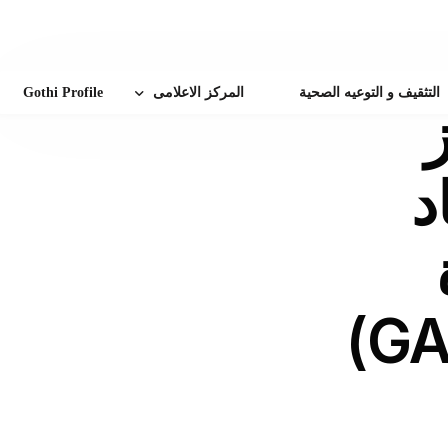
التثقيف و التوعيه الصحية
المركز الاعلامى
Gothi Profile
ز
أخبار الهيئة
د
إنجازات طبية
زة
الفاعليات و المؤتمرات
زيارات