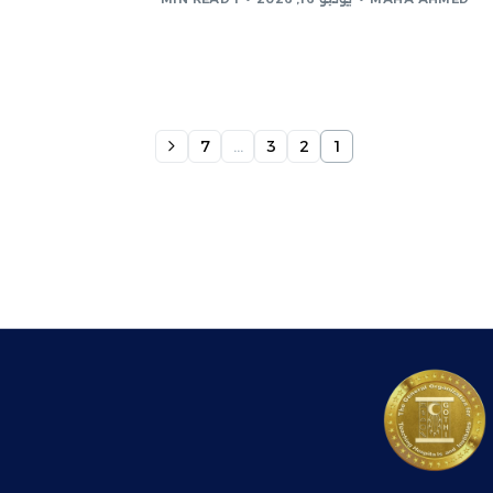
7
…
3
2
1