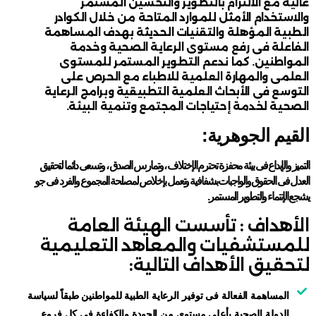
عالية مع الالتزام بالتطوير والتحسين المستمر
والاستخدام الأمثل للموارد المتاحة من خلال الكوادر
الطبية المؤهلة والتقنيات الحديثة بهدف المساهمة
الفاعلة فى رفع مستوى الرعاية الصحية وخدمة
المواطنين. كما ندعم التطوير المستمر للمستوى
العلمى والمهارة العلمية للاطباء مع الحرص على
التوسع فى الأبحاث العلمية التطبيقية وبرامج الرعاية
الصحية لخدمة إحتياجات المجتمع وتنمية البيئة.
القيم الجوهرية:
التميز والإبداع فى بيئة محفزة تحترم الإختلاف ، وتمارس الصدق ، وتسعى دائما لتحقيق
العدل فى الحقوق والواجبات بشفافية وتعمل بإخلاص لمصلحة المجموع والفرد فى جو
يشجع الإنتماء والتطوير المستمر.
الأهداف : تأسست الهيئة العامة
للمستشفيات والمعاهد التعليمية
لتحقيق الأهداف التالية:
المساهمة الفعالة فى توفير الرعاية الطبية للمواطنين طبقاً لسياسة
الدولة الصحية بأعلى مستوى من الجودة والكفاءة فى كل فروع