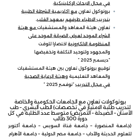
في مجال الابحاث الإكلينيكية
.
بروتوكول تعاون
مع اكاديمية الشرطة الطبية
بتدريب الاطباء طرفهم
بمعهد القلب
.
تعاون هيئة المعاهد والمستشفيات
مع هيئة
الشراء الموحد لعرض الصيانة الموحد على
المنظومة الالكترونية
اختصارا للوقت
والمجهود ولتوحيد التكلفة وتخفيضها
“ديسمبر 2025 “
توقيع بروتوكول تعاون بين هيئة المستشفيات
والمعاهد التعليمية
وهيئة الرعاية الصحية
في مجال التدريب
“نوفمبر 2025 “
بروتوكولات تعاون مع الجامعات الحكومية والخاصة
لتدريب طلبة الامتياز في تخصصات) الطب البشري – طب
الأسنان – الصيدلة – التمريض) متوسط عدد الطلبة في كل
دورة 300 طالب
(جامعة المنصورة – جامعة قناة السويس – جامعة أكتوبر
للعلوم الحديثة والآداب – جامعة مصر الدولية – جامعة الأهرام