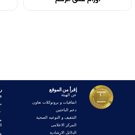
إقرأ من الموقع
ر
عن الهيئة
و
اتفاقيات و بروتوكلات تعاون
ب
دعم الباحثين
١٠٠ 
التثقيف و التوعيه الصحية
م
المركز الاعلامى
ا
الدلائل الارشادية
م