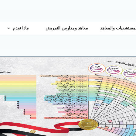
لمستشفيات والمعاهد
معاهد ومدارس التمريض
ماذا نقدم
خدمات بحثية
منصة الأبحاث
خدمات تدريبيه
المجلة العلمية
مركز تدريب رئاسة الهيئة
م
خدمــات طبيه متمـي
البورد العربي
لجنة أخلاقيات البحث العلمي
المبادرات الرئاسية
ايفاد التدريب
مركز دعم الباحثين
البورد المصرى