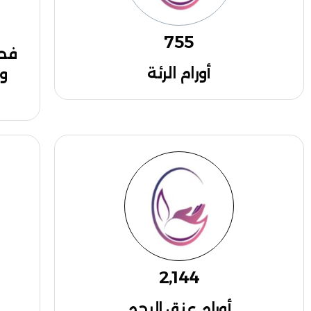
755
فحص
أورام الرئة
و
2,144
أورام عنق الرحم