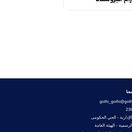
عنا
gothi_gothi@goth
لإدارية - الحي الحكومى
رسمية - الهيئة العامة