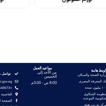
مواعيد العمل
اوبط هامة
من الأحد إلي
تواصل م
زارة الصحة والسكان
الخميس
نك المعرفة المصرى
i.gov.eg
8:00 ص - 3:00م
مليون صحة
+23648073
نظومة الشكاوى
العاصمة ا
لحكومية الموحدة
الصفحة ال
ركز تدريب هيئة