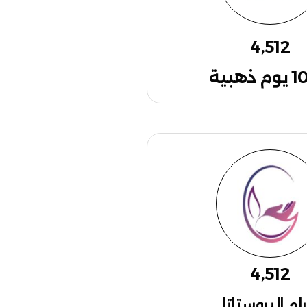
4,512
ذهبية
4,512
رام البروستاتا