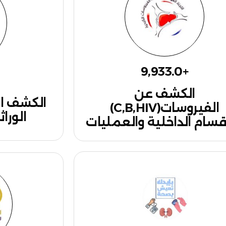
9,933.0
+
الكشف عن
الكشف ال
الفيروسات(C,B,HIV)
الورا
أقسام الداخلية والعمليات