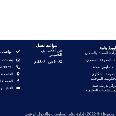
مواعيد العمل
اوبط هامة
من الأحد إلي
تواصل م
زارة الصحة والسكان
الخميس
نك المعرفة المصرى
i.gov.eg
8:00 ص - 3:00م
مليون صحة
+23648073
نظومة الشكاوى
العاصمة ا
لحكومية الموحدة
الصفحة ال
ركز تدريب هيئة
القناة ال
مستشفيات التعليمية
رة نظم المعلومات والتحول الرقمي