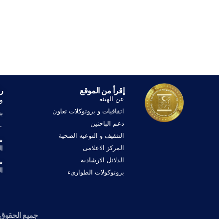
إقرأ من الموقع
ر
عن الهيئة
و
اتفاقيات و بروتوكلات تعاون
ب
دعم الباحثين
١٠٠ 
التثقيف و التوعيه الصحية
م
المركز الاعلامى
ا
الدلائل الارشادية
م
ال
بروتوكولات الطوارىء
جميع الحقوق محفوظة © 2022 • إدا