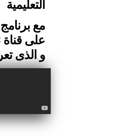
التعليمية
مع برنامج
على قناة CBC سفرة
و الذى ت