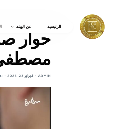
الرئيسية
عن الهيئة
ا
حوار صح
من نحن
مصطفى ع
كلمة رئيس الهيئة
الرؤية و الرساله والقي
ADMIN
فبراير 23, 2026
أح
مجلس الإدارة
الهيكل الإدارى
جائزة النشر الدولية
بروتوكولات التعاون
نبذه عن دعم الباحثين
القواعد واللوائح
اتصل بتا