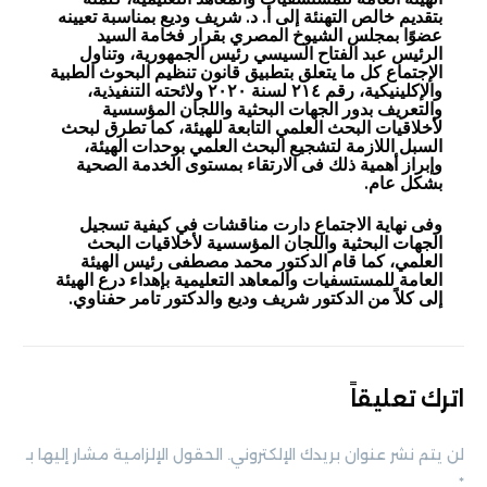
بتقديم خالص التهنئة إلى أ. د. شريف وديع بمناسبة تعيينه
عضوًا بمجلس الشيوخ المصري بقرار فخامة السيد
الرئيس عبد الفتاح السيسي رئيس الجمهورية، وتناول
الإجتماع كل ما يتعلق بتطبيق قانون تنظيم البحوث الطبية
والإكلينيكية، رقم ٢١٤ لسنة ٢٠٢٠ ولائحته التنفيذية،
والتعريف بدور الجهات البحثية واللجان المؤسسية
لأخلاقيات البحث العلمي التابعة للهيئة، كما تطرق لبحث
السبل اللازمة لتشجيع البحث العلمي بوحدات الهيئة،
وإبراز أهمية ذلك فى الارتقاء بمستوى الخدمة الصحية
بشكل عام.
وفى نهاية الاجتماع دارت مناقشات في كيفية تسجيل
الجهات البحثية واللجان المؤسسية لأخلاقيات البحث
العلمي، كما قام الدكتور محمد مصطفى رئيس الهيئة
العامة للمستسفيات والمعاهد التعليمية بإهداء درع الهيئة
إلى كلاً من الدكتور شريف وديع والدكتور تامر حفناوي.
اترك تعليقاً
لن يتم نشر عنوان بريدك الإلكتروني.
الحقول الإلزامية مشار إليها بـ
*