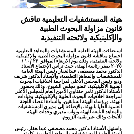
هيئة المستشفيات التعليمية تناقش
قانون مزاولة البحوث الطبية
والإكلينيكية ولائحته التنفيذية
استضافت الهيئة العامة للمستشفيات والمعاهد التعليمية
اجتماع مناقشة قانون مزاولة البحوث الطبية والإكلينكية
ولائحته التنفيذية، وذلك يوم الاربعاء الموافق ٢٢ /١٠ /
٢٠٢٥ بمقر رئاسة الهيئة، حيث ترأس الإجتماع الأستاذ
الدكتور محمد مصطفى عبدالغفار رئيس الهيئة العامة
للمستشفيات والمعاهد التعليمية، والاستاذ الدكتور شريف
وديع رئيس المجلس الأعلى لمراجعة أخلاقيات البحوث
الطبية الاكلينيكية، عضو مجلس الشيوخ، وذلك بحضور
الأستاذ الدكتور تامر حفناوي الأمين العام للمجلس الأعلى
لمراجعة اخلاقيات البحوث الطبية والإكلينيكية، وقيادات
الهيئة، ورؤساء الهيئة السابقين، والسادة أعضاء اللجنة
العلمية العليا بالهيئة، بالإضافة إلى مديري المستشفيات
والمعاهد التابعه للهيئة ونواب مديري وحدات الهيئة
للأبحاث وذلك عبر تقنية الزووم.
واستهل الأستاذ الدكتور محمد مصطفى عبدالغفار، رئيس
الهيئة العامة للمستشفيات والمعاهد التعليمية، كلمته