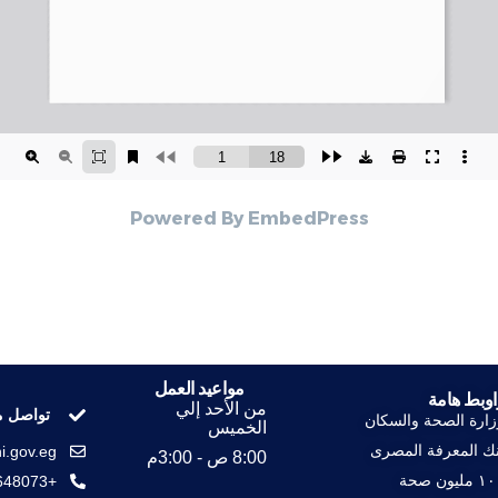
Powered By EmbedPress
مواعيد العمل
اوبط هامة
من الأحد إلي
تواصل م
زارة الصحة والسكان
الخميس
نك المعرفة المصرى
i.gov.eg
8:00 ص - 3:00م
مليون صحة
+23648073