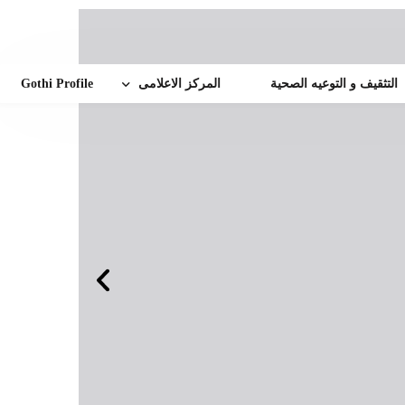
التثقيف و التوعيه الصحية
المركز الاعلامى
Gothi Profile
أخبار الهيئة
إنجازات طبية
زة
الفاعليات و المؤتمرات
زيارات