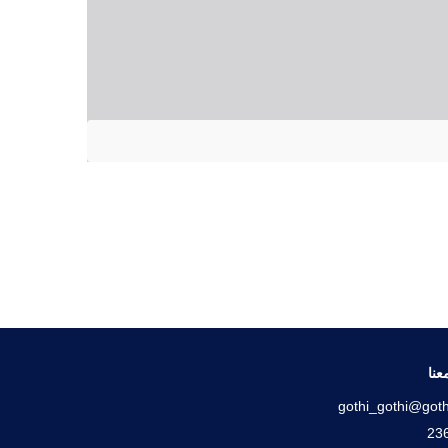
عنا
gothi_gothi@goth