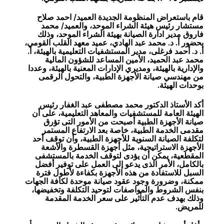
قام باستعراض المنظومة الجديدة العميد/ احمد صلاح
مستشار رئيس هيئة الشراء الموحد، والعميد/ محمد
فاروق مدير ادارة الصيانة بهيئة الشراء الموحد، وذلك
بحضور أ. د. محمد عبد الهادي، عميد معهد القلب القومي،
أ. د. أحمد فرغلى، مدير المستشفيات التعليمية بالهيئة، أ.
محمد عبد الحميد، الأمين المساعد للشؤون المالية
والإدارية بالهيئة، ومديري الإدارات المعنية بالهيئة، وعددا
من مهندسي صيانة الأجهزة الطبية، والتحول الرقمى
بوحدات الهيئة.
أكد الأستاذ الدكتور محمد مصطفى عبد الغفار رئيس
الهيئة العامة للمستشفيات والمعاهد التعليمية، على أن
صيانة الأجهزة الطبية أصبحت من الأمور التى تؤرق
مقدمى الخدمة الطبية، خاصة بعد الارتفاع المستمر
لتكلفة الصيانة السنوية للأجهزة الطبية، وأن توقف أحد
الأجهزة الاستراتيجية، مثل أجهزة القسطرة والأشعة
المقطعية، يمكن أن يؤدى لتوقف الخدمة بالمستشفى
بالكامل، الأمر الذى يدعو إلى العمل على توفير أفضل
السبل للاستفادة من هذه الأجهزة بكفاءة لأطول فترة
ممكنة، وضرورة وجود عقود صيانة موحدة لكافة الجهات
بنفس الشروط والمواصفات لتوحيد التكلفة وتخفيضها،
وذلك بهدف عدم التأثير على سعر الخدمة المقدمة
للمريض.