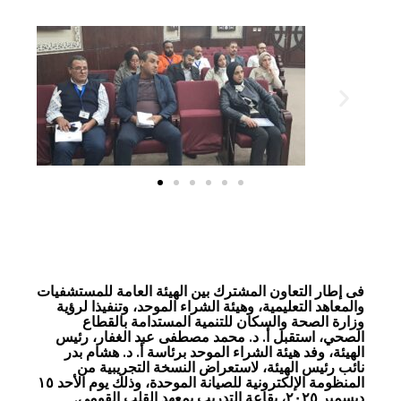
فى إطار التعاون المشترك بين الهيئة العامة للمستشفيات
والمعاهد التعليمية، وهيئة الشراء الموحد، وتنفيذا لرؤية
وزارة الصحة والسكان للتنمية المستدامة بالقطاع
الصحي، استقبل أ. د. محمد مصطفى عبد الغفار، رئيس
الهيئة، وفد هيئة الشراء الموحد برئاسة أ. د. هشام بدر
نائب رئيس الهيئة، لاستعراض النسخة التجريبية من
المنظومة الإلكترونية للصيانة الموحدة، وذلك يوم الأحد ١٥
ديسمبر ٢٠٢٥، بقاعة التدريب بمعهد القلب القومي.