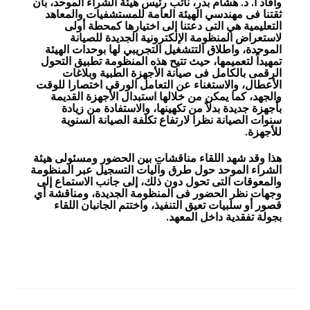
وأفاد أ. د. هشام بدر، نائب رئيس هيئة الشراء الموحد، بأن
ثقتنا فى مهندسي الهيئة العامة للمستشفيات والمعاهد
التعليمية هي التى دعتنا إلى اختيارها كمحطة أولى
لاستعراض المنظومة الإلكترونية الجديدة للصيانة
الموحدة، واطلاق التتشغيل التجريبي لها بوحدات الهيئة
تمهيداً لتعميمها، حيث تتيح هذه المنظومة تطبيق التحول
الرقمى بالكامل فى صيانة الأجهزة الطبية وبلاغات
الأعطال، والاستغناء عن التعامل الورقى اختصارا للوقت
والجهد، كما يمكن من خلالها استبدال الأجهزة القديمة
بأجهزة جديدة بدلاً من تكهينها، والاستفادة من زيادة
سنوات الصيانة نظرا لارتفاع تكلفة الصيانة السنوية
للأجهزة.
هذا وقد شهد اللقاء مناقشات بين الحضور ومسئولى هيئة
الشراء الموحد حول طرق وآليات التسجيل عبر المنظومة
والمعوقات التى تحول دون ذلك، إلى جانب الاستماع إلى
وجهات نظر الحضور فى المنظومة الجديدة، ومناقشة أي
قصور أو سلبيات تعيق التنفيذ، واختتم الجانبان اللقاء
بجولة تفقدية داخل المعهد.