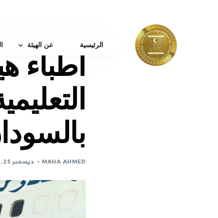
الرئيسية
عن الهيئة
ا
أطباء ه
من نحن
التعليمي
كلمة رئيس الهيئة
الرؤية و الرساله والقي
بالسودا
مجلس الإدارة
الهيكل الإدارى
جائزة النشر الدولية
MAHA AHMED
ديسمبر 25, 2025
بروتوكولات التعاون
نبذه عن دعم الباحثين
القواعد واللوائح
اتصل بتا