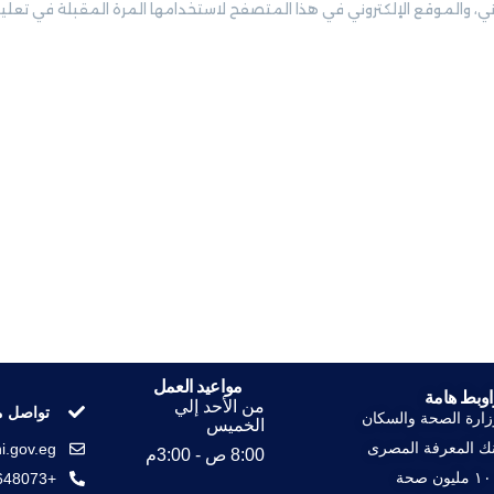
ني، والموقع الإلكتروني في هذا المتصفح لاستخدامها المرة المقبلة في تعلي
مواعيد العمل
اوبط هامة
من الأحد إلي
تواصل م
زارة الصحة والسكان
الخميس
نك المعرفة المصرى
i.gov.eg
8:00 ص - 3:00م
مليون صحة
+23648073