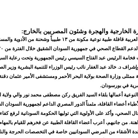
ة الخارجية والهجرة وشئون المصريين بالخارج:
أرسلت جمهورية مصر العربية قافلة طبية نوعية مكونة من ١٣ طبيباً 
هات فخامة الرئيس عبد الفتاح السيسي رئيس الجمهورية وتحت رعاية ال
شراف د. خالد عبد الغفار نائب رئيس الوزراء للتنمية البشرية وزير ا
ة ممثلى وزارة الصحة بولاية البحر الأحمر ومستشفى الأمير عثمان دقن
صرية في بورسودان.
النوعية أعمالها بلقاء السيد الفريق ركن مصطفى محمد نور والي ولاية ا
طباء أعضاء القافلة، مثمناً الدور المصري الداعم لجمهورية السودان ا
 الصحي، وأكد على الأولوية التي توليها الحكومة السودانية لرفع كفاء
هنة. من جانبهم، أعرب أعضاء القافلة الطبية عن فخرهم للقيام بالمهام
ندة الأشقاء من المرضي السودانيين خاصة في التخصصات الحرجة والناد