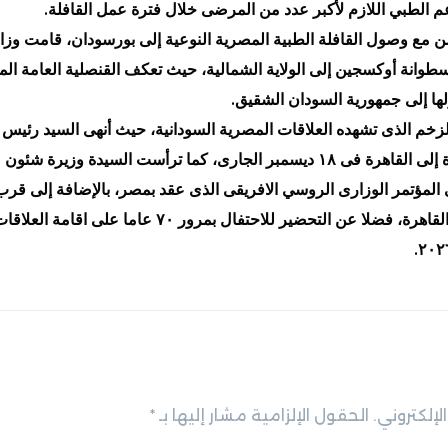
عم الطبي اللازم لأكبر عدد من المرضى خلال فترة عمل القافلة.
ن مع وصول القافلة الطبية المصرية النوعية إلى بورسودان، قامت وز
مصرية بإرسال ٢٠٠ أسطوانة أوكسجين إلى الولاية الشمالية، حيث تعكف القنصلية العام
لها إلى جمهورية السودان الشقيق.
الزخم الذى تشهده العلاقات المصرية السودانية، حيث أنهى السيد رئيس
الانتقالى السودانى زيارة إلى القاهرة فى ١٨ ديسمبر الجارى، كما ترأست السيدة و
ى المؤتمر الوزارى الروسي الافريقى الذى عقد بمصر، بالإضافة إلى قرب ا
الوزارية المشتركة فى القاهرة، فضلا عن التحضير للاحتفال بمرور
لإلكتروني.
الحقول الإلزامية مشار إليها بـ
*