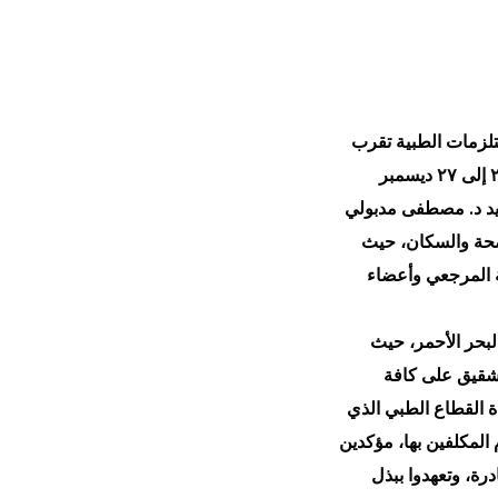
وشحنة من الأدوية والمستلزمات الطبية تقرب
من الطن ونصف الطن لدعم القطاع الصحي في جمهورية السودان الشقيق خلال الفترة من ٢٠ إلى ٢٧ ديسمبر
سيد د. مصطفى مدبولي
لصحة والسكان، حيث
ة المرجعي وأعضاء
لبحر الأحمر، حيث
لشقيق على كافة
ة القطاع الطبي الذي
 المكلفين بها، مؤكدين
رة، وتعهدوا ببذل