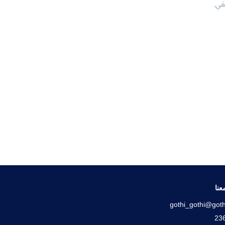
قي.
عنا
gothi_gothi@goth